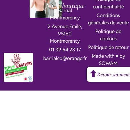
Notre boutique
confidentialité
Barrial
Conditions
Montmorency
générales de vente
2 Avenue Emile,
Politique de
95160
cookies
Montmorency
Politique de retour
01 39 64 23 17
Made with ♥ by
barrialco@orange.fr
SOWAM
Retour au men