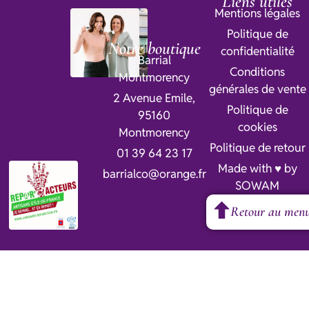
Liens utiles
Mentions légales
Politique de
Notre boutique
confidentialité
Barrial
Conditions
Montmorency
générales de vente
2 Avenue Emile,
Politique de
95160
cookies
Montmorency
Politique de retour
01 39 64 23 17
Made with ♥ by
barrialco@orange.fr
SOWAM
Retour au men